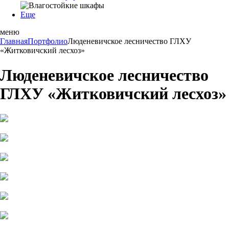
Еще
меню
Главная
Портфолио
Люденевичское лесничество ГЛХУ
«Житковичский лесхоз»
Люденевичское лесничество
ГЛХУ «Житковичский лесхоз»