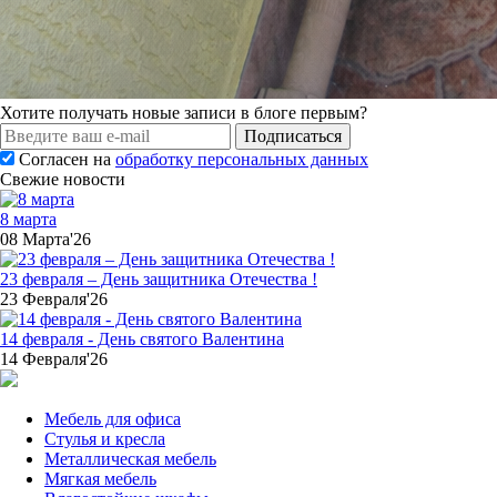
Хотите получать новые записи в блоге первым?
Подписаться
Согласен на
обработку персональных данных
Свежие новости
8 марта
08 Марта'26
23 февраля – День защитника Отечества !
23 Февраля'26
14 февраля - День святого Валентина
14 Февраля'26
Мебель для офиса
Стулья и кресла
Металлическая мебель
Мягкая мебель