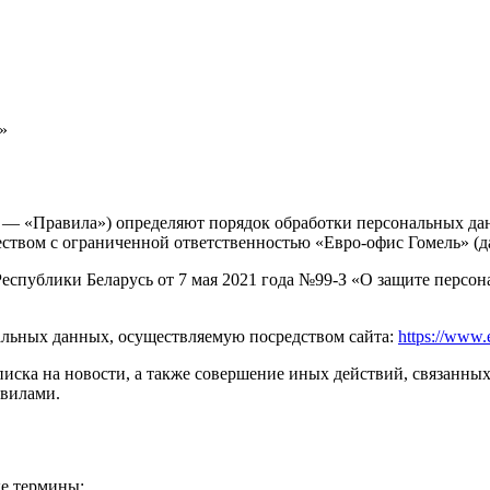
»
 — «Правила») определяют порядок обработки персональных дан
твом с ограниченной ответственностью «Евро-офис Гомель» (д
 Республики Беларусь от 7 мая 2021 года №99-З «О защите пер
альных данных, осуществляемую посредством сайта:
https://www.
дписка на новости, а также совершение иных действий, связанны
авилами.
е термины: