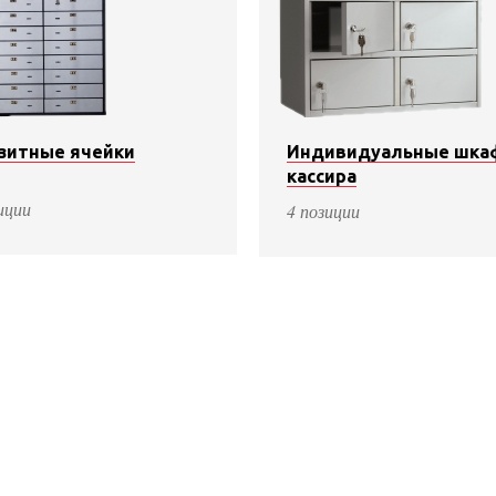
зитные ячейки
Индивидуальные шка
кассира
иции
4 позиции