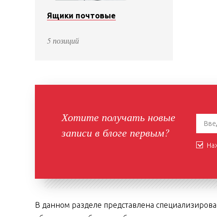
Ящики почтовые
5 позиций
Хотите получать новые
записи в блоге первым?
Наж
В данном разделе представлена специализирова