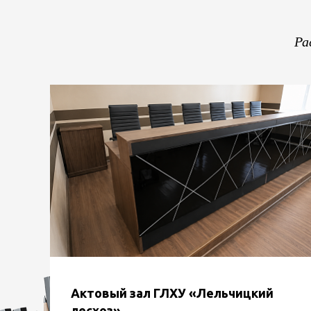
Ра
Актовый зал ГЛХУ «Лельчицкий
лесхоз»