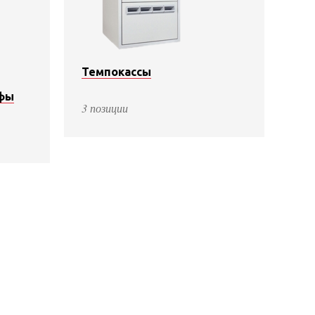
Темпокассы
фы
3 позиции