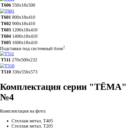
Т606
550х18х500
Т601
800х18х410
Т602
900х18х410
Т603
1200х18х410
Т604
1400х18х410
Т605
1600х18х410
2
Подставки под системный блок
Т511
270х500х232
Т510
336х556х573
Комплектация серии "ТЁМА"
№4
Комплектация на фото:
Стеллаж метал. Т405
Стеллаж метал. Т205