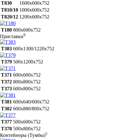
Т830
1600х600х752
Т810/10
1000х600х752
Т820/12
1200х600х752
Т180
800х600х752
9
Приставки
Т383
600х1300/1220х752
Т379
500х1200х752
Т371
600х600х752
Т372
800х800х752
Т373
600х800х752
Т381
600х640/600х752
Т382
600х880/800х752
Т377
500х600х752
Т378
500х800х752
5
Контейнеры (Тумбы)