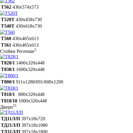
Т562
436х574х573
Т520Т
430х458х730
Т540Т
430х618х730
Т560
436х465х613
Т561
436х465х613
5
Стойки Ресепшн
Т828/1
1400х320х448
Т838/1
1600х320х448
Т800/1
911x1288/691/600x1200
Т818/1
800х320х448
Т818/10
1000х320х448
15
Двери
ТД11Л/П
397х18х720
ТД21Л/П
397х18х1080
ТД31Л/П
397х18х1800