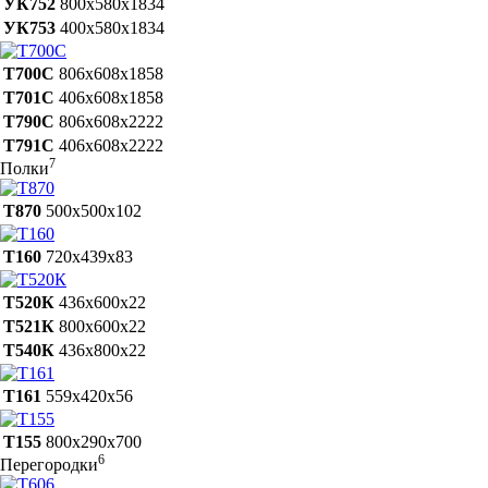
УК752
800х580х1834
УК753
400х580х1834
Т700С
806х608х1858
Т701С
406х608х1858
Т790С
806х608х2222
Т791С
406х608х2222
7
Полки
Т870
500х500х102
Т160
720х439х83
Т520К
436х600х22
Т521К
800х600х22
Т540К
436х800х22
Т161
559x420x56
Т155
800х290х700
6
Перегородки