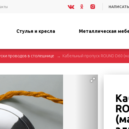
акты
НАПИСАТЬ
Стулья и кресла
Металлическая меб
ски проводов в столешнице
Кабельный пропуск ROUND D60 (м
Ка
RO
(м