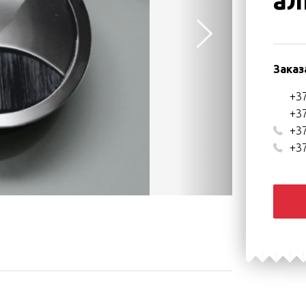
ал
Заказ
+37
+37
+37
+37