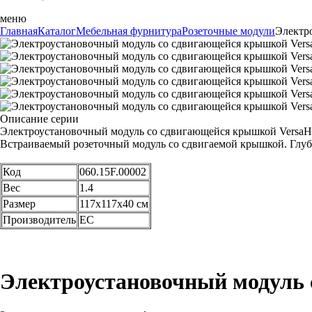
меню
Главная
Каталог
Мебельная фурнитура
Розеточные модули
Электро
Описание серии
Электроустановочный модуль со сдвигающейся крышкой VersaHIT
Встраиваемый розеточный модуль со сдвигаемой крышкой. Глубин
Код
060.15F.00002
Вес
1.4
Размер
117х117х40 см
Производитель
ЕС
Электроустановочный модуль с