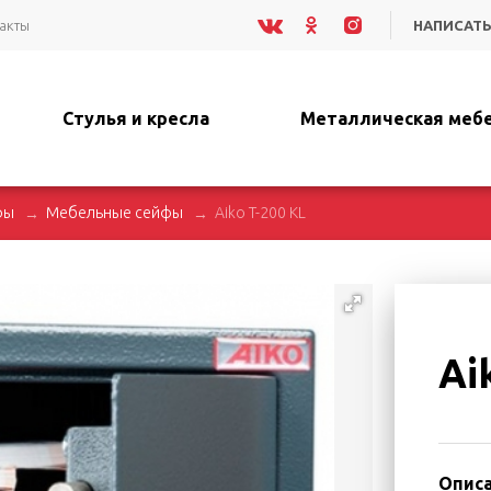
акты
НАПИСАТЬ
Стулья и кресла
Металлическая меб
фы
Мебельные сейфы
Aiko T-200 KL
Ai
Описа