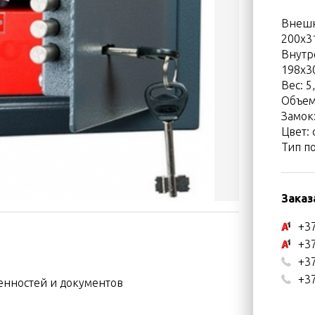
Внешн
200x3
Внутр
198x3
Вес: 5,
Объем:
Замок
Цвет:
Тип п
Заказ
+37
+37
+37
+37
енностей и документов