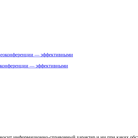
деоконференции — эффективными
носит информационно-справочный характер и ни при каких обст