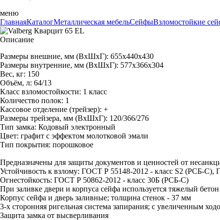
меню
Главная
Каталог
Металлическая мебель
Сейфы
Взломостойкие сейф
Описание
Размеры внешние, мм (ВхШхГ): 655x440x430
Размеры внутренние, мм (ВхШхГ): 577x366x304
Вес, кг: 150
Объём, л: 64/13
Класс взломостойкости: 1 класс
Количество полок: 1
Кассовое отделение (трейзер): +
Размеры трейзера, мм (ВхШхГ): 120/366/276
Тип замка: Кодовый электронный
Цвет: графит с эффектом молотковой эмали
Тип покрытия: порошковое
Предназначены для защиты документов и ценностей от несанкц
Устойчивость к взлому: ГОСТ Р 55148-2012 - класс S2 (РСБ-С), 
Огнестойкость: ГОСТ Р 50862-2012 - класс 30Б (РСБ-С)
При заливке двери и корпуса сейфа используется тяжелый бетон
Корпус сейфа и дверь заливные; толщина стенок - 37 мм
3-х сторонняя ригельная система запирания; с увеличенным ход
Защита замка от высверливания