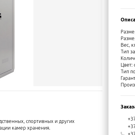
Описа
Разме
Разме
Вес, к
Тип з
Колич
Цвет:
Тип п
Гарант
Произ
Заказ
+37
ственных, спортивных и других
+37
зации камер хранения.
+37