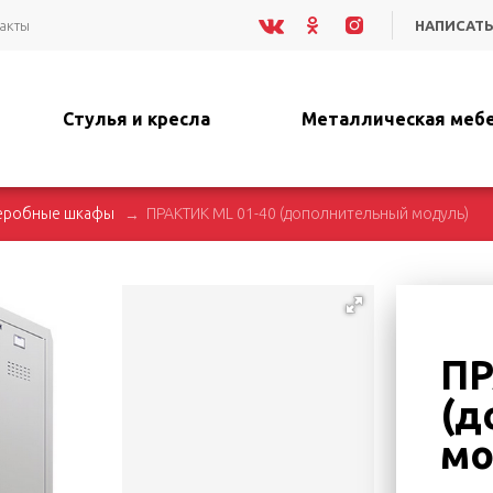
акты
НАПИСАТЬ
Стулья и кресла
Металлическая меб
еробные шкафы
ПРАКТИК ML 01-40 (дополнительный модуль)
ПР
(д
мо