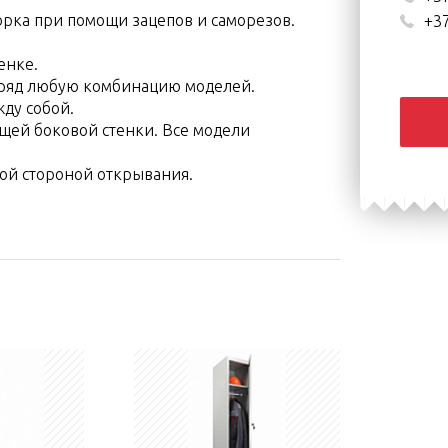
борка при помощи зацепов и саморезов.
+37
енке.
в ряд любую комбинацию моделей.
ду собой.
бщей боковой стенки. Все модели
вой стороной открывания.