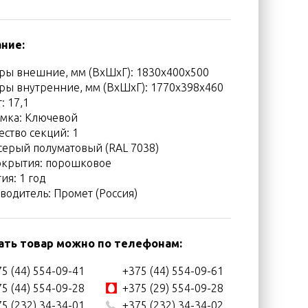
ние:
ры внешние, мм (ВхШхГ): 1830x400x500
ры внутренние, мм (ВхШхГ): 1770x398x460
г: 17,1
амка: Ключевой
ество секций: 1
 серый полуматовый (RAL 7038)
окрытия: порошковое
ия: 1 год
водитель: Промет (Россия)
ать товар можно по телефонам:
5 (44) 554-09-41
+375 (44) 554-09-61
5 (44) 554-09-28
+375 (29) 554-09-28
5 (232) 34-34-01
+375 (232) 34-34-02