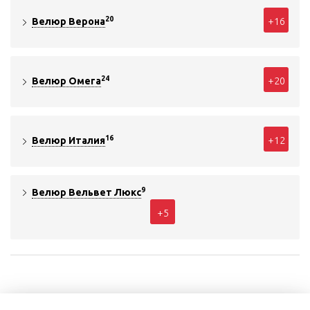
20
+16
Велюр Верона
24
+20
Велюр Омега
16
+12
Велюр Италия
9
Велюр Вельвет Люкс
+5