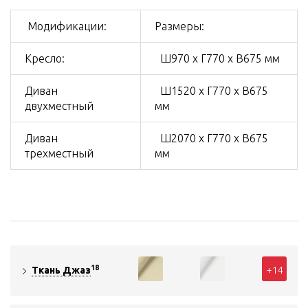
Модификации:
Размеры:
Кресло:
Ш970 х Г770 х В675 мм
Диван
Ш1520 х Г770 х В675
двухместный
мм
Диван
Ш2070 х Г770 х В675
трехместный
мм
18
+14
Ткань Джаз