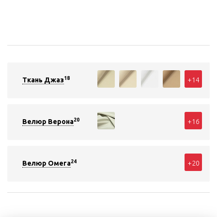
18
+14
Ткань Джаз
20
+16
Велюр Верона
24
+20
Велюр Омега