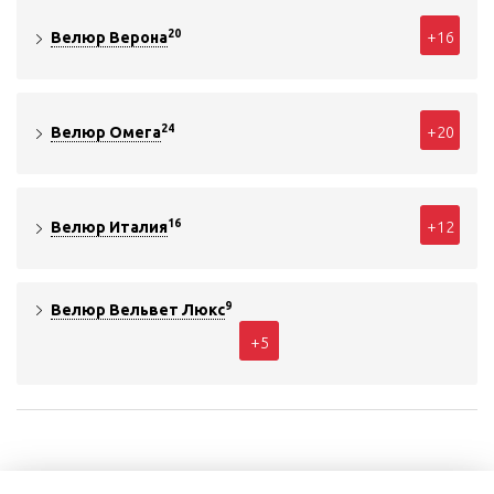
20
+16
Велюр Верона
24
+20
Велюр Омега
16
+12
Велюр Италия
9
Велюр Вельвет Люкс
+5