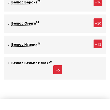
20
+16
Велюр Верона
24
+20
Велюр Омега
16
+12
Велюр Италия
9
Велюр Вельвет Люкс
+5