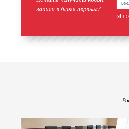
записи в блоге первым?
Наж
Ра