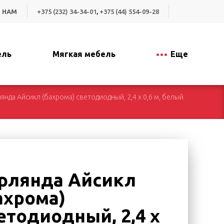
 НАМ
+375 (232) 34-34-01
,
+375 (44) 554-09-28
ель
Мягкая мебель
Еще
янда Айсикл (бахрома) светодиодный, 2,4 х 0,6 м, белый
рлянда Айсикл
ахрома)
етодиодный, 2,4 х