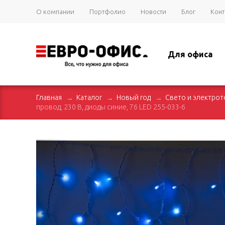
О компании
Портфолио
Новости
Блог
Конт
Для офиса
Главная
Каталог
Новый год
Свето и электрот
провод, 230 В, диоды синие, 76 LED 255-033-6