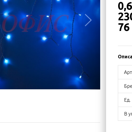
0,
23
76
Описа
Арт
Бре
Ед.
В у