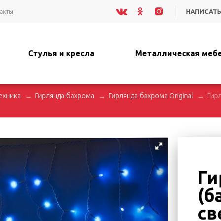
акты
НАПИСАТЬ
Стулья и кресла
Металлическая меб
ехника
Гирлянда-бахрома
Гирлянда-бахрома Original
Гирл
Ги
(б
св