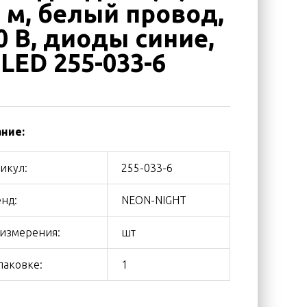
6 м, белый провод,
0 В, диоды синие,
 LED 255-033-6
ние:
икул:
255-033-6
нд:
NEON-NIGHT
 измерения:
шт
паковке:
1