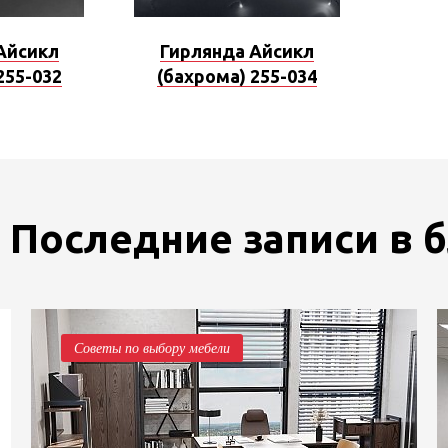
Айсикл
Гирлянда Айсикл
255-032
(бахрома) 255-034
Последние записи в 
Советы по выбору мебели