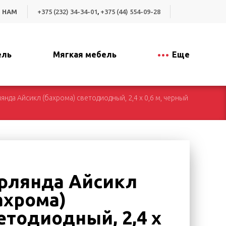
 НАМ
+375 (232) 34-34-01
,
+375 (44) 554-09-28
ель
Мягкая мебель
Еще
янда Айсикл (бахрома) светодиодный, 2,4 х 0,6 м, черный
рлянда Айсикл
ахрома)
етодиодный, 2,4 х