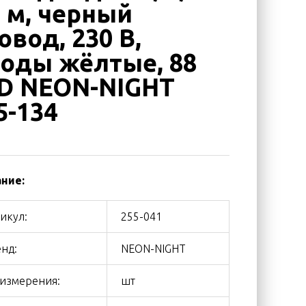
6 м, черный
овод, 230 В,
оды жёлтые, 88
D NEON-NIGHT
5-134
ние:
икул:
255-041
нд:
NEON-NIGHT
 измерения:
шт