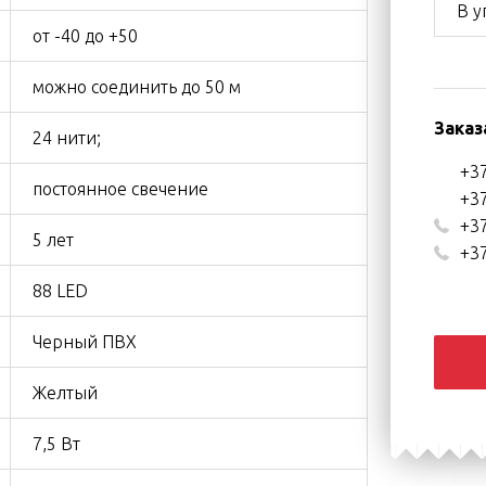
В у
от -40 до +50
можно соединить до 50 м
Заказ
24 нити;
+37
постоянное свечение
+37
+37
5 лет
+37
88 LED
Черный ПВХ
Желтый
7,5 Вт