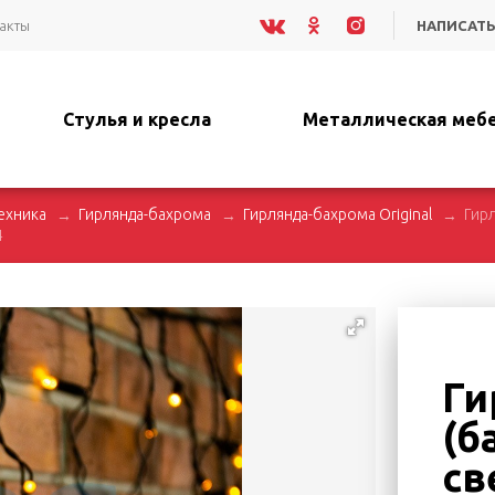
акты
НАПИСАТЬ
Стулья и кресла
Металлическая меб
ехника
Гирлянда-бахрома
Гирлянда-бахрома Original
Гирл
4
Ги
(б
св