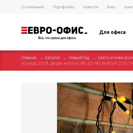
О компании
Портфолио
Новости
Блог
Конт
Для офиса
Главная
Каталог
Новый год
Свето и электрот
провод, 230 В, диоды жёлтые, 88 LED NEON-NIGHT 255-13