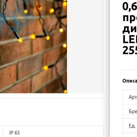
0,
пр
ди
LE
25
Описа
Арт
Бре
Ед.
IP 65