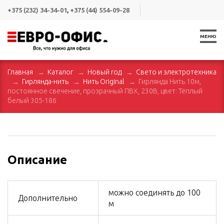
+375 (232) 34-34-01
,
+375 (44) 554-09-28
МЕНЮ
Главная
Каталог
Новый год
Свето и электротехника
Гирлянда-нить
Нить Original
Гирлянда Нить 10м,
постоянное свечение, прозрачный ПВХ, 230В, цвет: Тёплый
белый 305-186
Описание
можно соединять до 100
Дополнительно
м