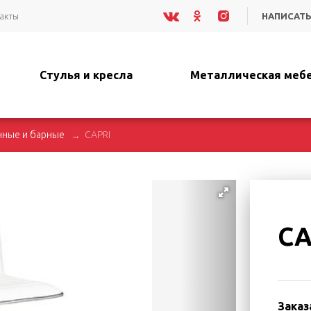
акты
НАПИСАТЬ
Стулья и кресла
Металлическая меб
нные и барные
CAPRI
CA
Заказ