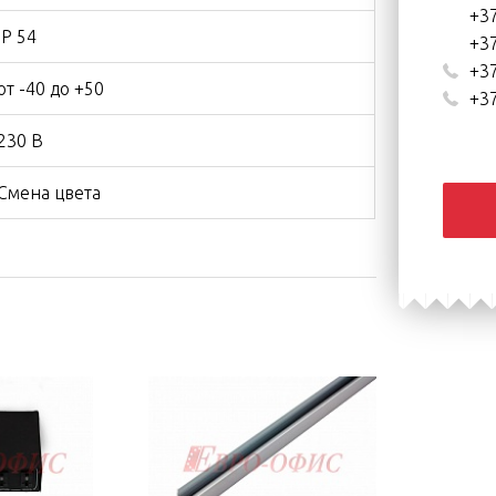
+37
IP 54
+37
+37
от -40 до +50
+37
230 В
Смена цвета