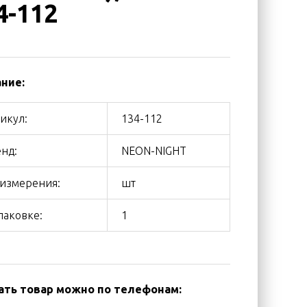
4-112
ние:
икул:
134-112
нд:
NEON-NIGHT
 измерения:
шт
паковке:
1
ать товар можно по телефонам: