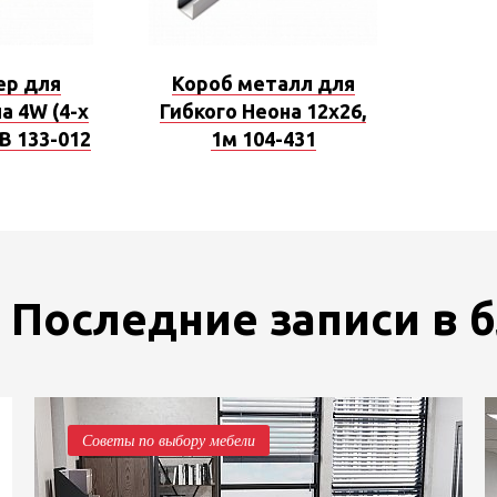
ер для
Короб металл для
а 4W (4-х
Гибкого Неона 12х26,
B 133-012
1м 104-431
Последние записи в 
Советы по выбору мебели