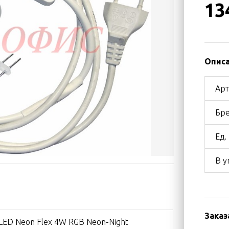
13
Описа
Арт
Бре
Ед.
В у
Заказ
LED Neon Flex 4W RGB Neon-Night