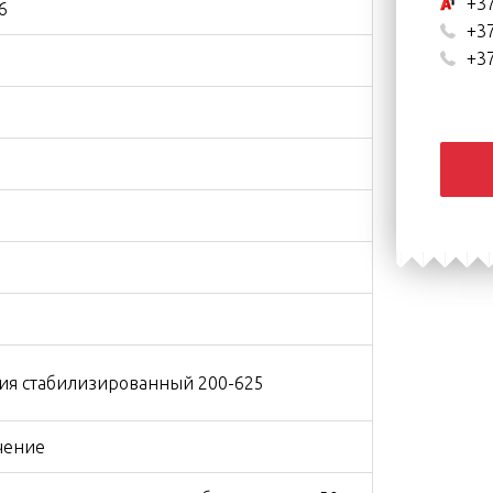
+37
6
+37
+37
ия стабилизированный 200-625
чение