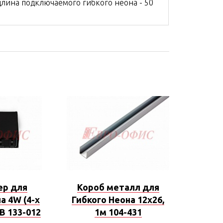
лина подключаемого гибкого неона - 50
ер для
Короб металл для
а 4W (4-х
Гибкого Неона 12х26,
B 133-012
1м 104-431