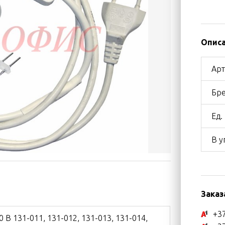
Описа
Арт
Бре
Ед.
В у
Заказ
+37
 В 131-011, 131-012, 131-013, 131-014,