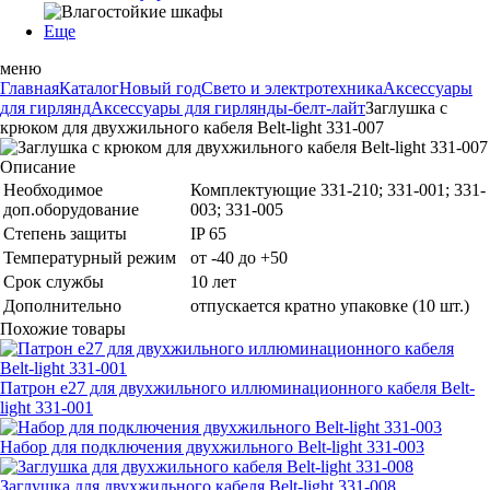
Еще
меню
Главная
Каталог
Новый год
Свето и электротехника
Аксессуары
для гирлянд
Аксессуары для гирлянды-белт-лайт
Заглушка с
крюком для двухжильного кабеля Belt-light 331-007
Описание
Необходимое
Комплектующие 331-210; 331-001; 331-
доп.оборудование
003; 331-005
Степень защиты
IP 65
Температурный режим
от -40 до +50
Срок службы
10 лет
Дополнительно
отпускается кратно упаковке (10 шт.)
Похожие товары
Патрон e27 для двухжильного иллюминационного кабеля Belt-
light 331-001
Набор для подключения двухжильного Belt-light 331-003
Заглушка для двухжильного кабеля Belt-light 331-008