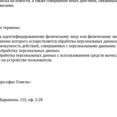
дписка на новости, а также совершение иных действий, связанны
авилами.
е термины:
к идентифицированному физическому лицу или физическому лиц
шении которого осуществляется обработка персональных данных
овокупность действий, совершаемых с персональными данными;
обработку персональных данных;
работка персональных данных с использованием средств вычис
на устройстве пользователя.
вро-офис Гомель»
Барыкина, 155, оф. 2-28