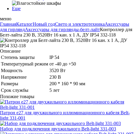
Еще
меню
Главная
Каталог
Новый год
Свето и электротехника
Аксессуары
для гирлянд
Аксессуары для гирлянды-белт-лайт
Контроллер для
Белт-лайта 230 В, 3520Вт 16 кан. х 1 А, ДУ IP54 332-118
Описание
Степень защиты
IP 54
Температурный режим
от -40 до +50
Мощность
3520 Вт
Напряжение
230 В
Размеры
200 * 160 * 90 мм
Срок службы
5 лет
Похожие товары
Патрон e27 для двухжильного иллюминационного кабеля Belt-
light 331-001
Набор для подключения двухжильного Belt-light 331-003